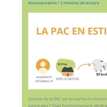
documentaires
PASTORALES
/
3 minutes de lecture
COLLECTIVES
Gestion de la PAC sur les surfaces d’estive c
pastorales ? Quel fonctionnement général ?