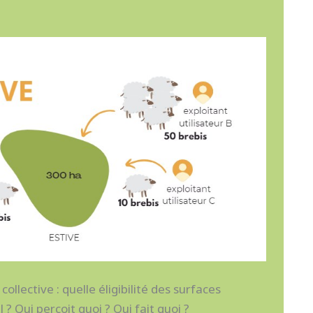
ollective : quelle éligibilité des surfaces
 Qui perçoit quoi ? Qui fait quoi ?