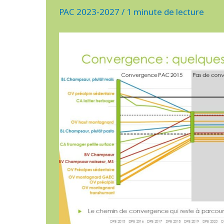
SUR
PAC 2023-2027
/
1 minute de lecture
NOS
SYSTÈMES
ALPINS