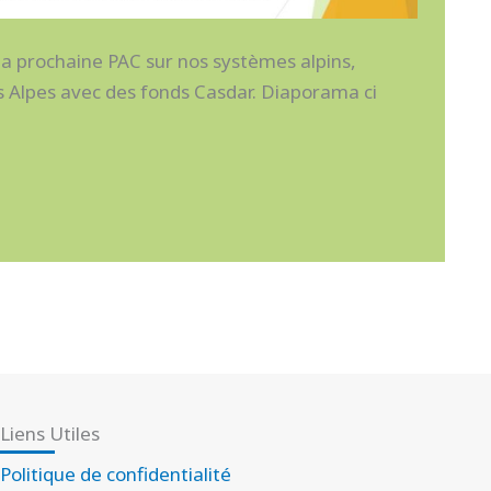
la prochaine PAC sur nos systèmes alpins,
s Alpes avec des fonds Casdar. Diaporama ci
Liens Utiles
Politique de confidentialité