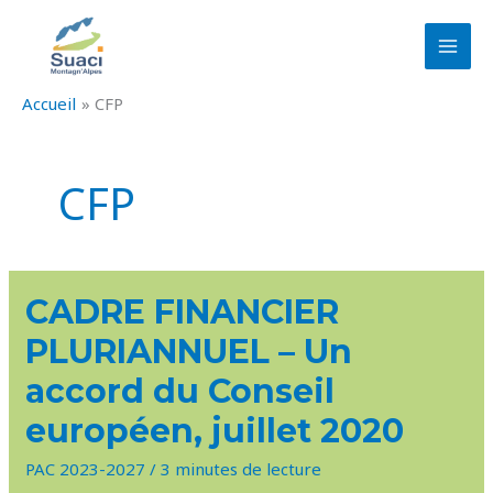
Aller
au
contenu
Accueil
CFP
CFP
CADRE
CADRE FINANCIER
FINANCIER
PLURIANNUEL
PLURIANNUEL – Un
–
UN
ACCORD
accord du Conseil
DU
CONSEIL
européen, juillet 2020
EUROPÉEN,
JUILLET
2020
PAC 2023-2027
/
3 minutes de lecture