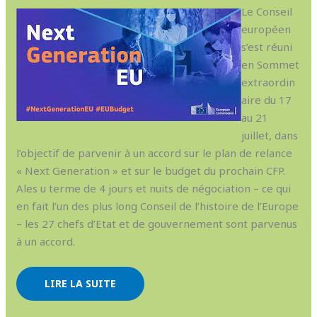
Le Conseil
européen
s’est réuni
en Sommet
extraordin
aire du 17
au 21
juillet, dans
l’objectif de parvenir à un accord sur le plan de relance
« Next Generation » et sur le budget du prochain CFP.
Ales u terme de 4 jours et nuits de négociation – ce qui
en fait l’un des plus long Conseil de l’histoire de l’Europe
– les 27 chefs d’Etat et de gouvernement sont parvenus
à un accord.
LIRE LA SUITE