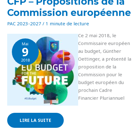
CFP – Propositions de la
CFP
–
Commission européenne
PROPOSITIONS
DE
LA
PAC 2023-2027
/
1 minute de lecture
COMMISSION
EUROPÉENNE
Ce 2 mai 2018, le
Commissaire européen
Mai
9
au budget, Günther
Oettinger, a présenté la
2018
proposition de la
Commission pour le
budget européen du
prochain Cadre
Financier Pluriannuel
LIRE LA SUITE