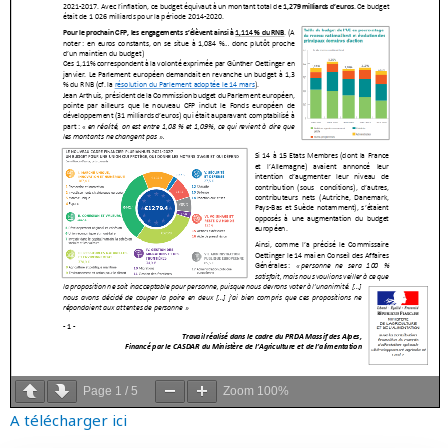
Page
1
/
5
Zoom
100%
A télécharger ici