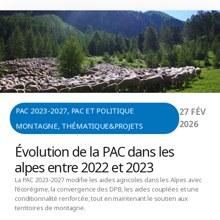
PAC 2023-2027
,
PAC ET POLITIQUE
27 FÉV
2026
MONTAGNE
,
THÉMATIQUE&PROJETS
Évolution de la PAC dans les
alpes entre 2022 et 2023
La PAC 2023-2027 modifie les aides agricoles dans les Alpes avec
l’écorégime, la convergence des DPB, les aides couplées et une
conditionnalité renforcée, tout en maintenant le soutien aux
territoires de montagne.