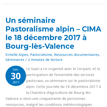
UN
Un séminaire
SÉMINAIRE
PASTORALISME
Pastoralisme alpin – CIMA
ALPIN
–
CIMA
le 18 décembre 2017 à
LE
18
Bourg-lès-Valence
DÉCEMBRE
2017
À
Echelle Alpes
BOURG-
,
Pastoralisme
,
Ressources documentaires
,
LÈS-
Séminaires
/
2 minutes de lecture
VALENCE
Le Suaci a co-organisé avec le Cerpam, et la
Déc
30
participation de l’ensemble des services
pastoraux, un séminaire sur le pastoralisme
2017
alpin. Cette journée du 18 décembre 2017 à
la Chambre d’agriculture de Bourg-lès-
Valence a réuni une cinquantaine de personnes
ressources, malgré les conditions météorologiques