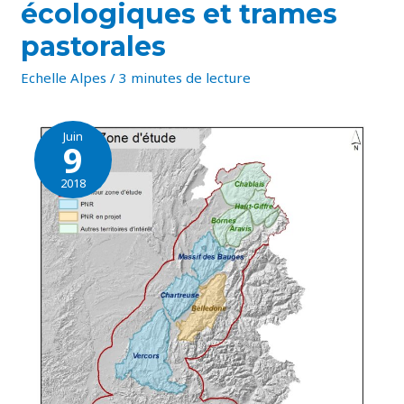
écologiques et trames
ÉCOLOGIQUES
ET
TRAMES
pastorales
PASTORALES
Echelle Alpes
/
3 minutes de lecture
Juin
9
2018