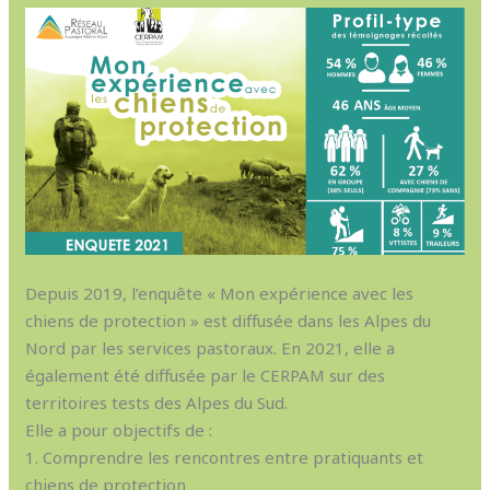
Depuis 2019, l’enquête « Mon expérience avec les
chiens de protection » est diffusée dans les Alpes du
Nord par les services pastoraux. En 2021, elle a
également été diffusée par le CERPAM sur des
territoires tests des Alpes du Sud.
Elle a pour objectifs de :
1. Comprendre les rencontres entre pratiquants et
chiens de protection