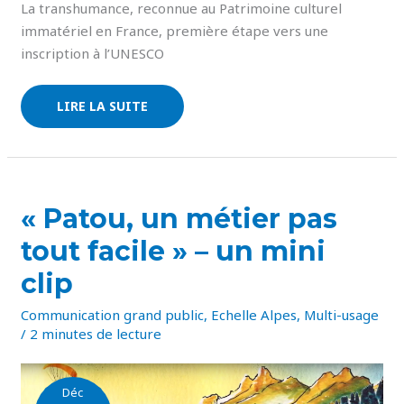
La transhumance, reconnue au Patrimoine culturel
immatériel en France, première étape vers une
inscription à l’UNESCO
LIRE LA SUITE
« PATOU,
« Patou, un métier pas
UN
MÉTIER
tout facile » – un mini
PAS
TOUT
FACILE »
clip
–
UN
MINI
Communication grand public
,
Echelle Alpes
,
Multi-usage
CLIP
/
2 minutes de lecture
Déc