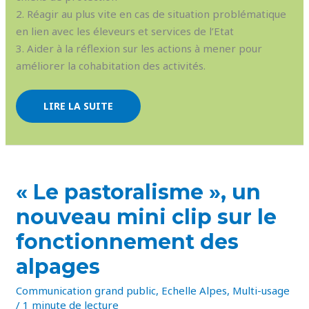
2. Réagir au plus vite en cas de situation problématique
en lien avec les éleveurs et services de l’Etat
3. Aider à la réflexion sur les actions à mener pour
améliorer la cohabitation des activités.
LIRE LA SUITE
« LE
« Le pastoralisme », un
PASTORALISME »,
UN
nouveau mini clip sur le
NOUVEAU
MINI
CLIP
fonctionnement des
SUR
LE
alpages
FONCTIONNEMENT
DES
ALPAGES
Communication grand public
,
Echelle Alpes
,
Multi-usage
/
1 minute de lecture