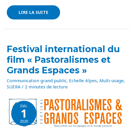
LIRE LA SUITE
FESTIVAL
Festival international du
INTERNATIONAL
DU
film « Pastoralismes et
FILM
« PASTORALISMES
ET
Grands Espaces »
GRANDS
ESPACES »
Communication grand public
,
Echelle Alpes
,
Multi-usage
,
SUERA
/
2 minutes de lecture
Déc
1
2020