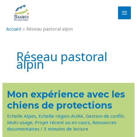
Aller
au
contenu
Accueil
Réseau pastoral alpin
Réseau pastoral
alpin
MON
Mon expérience avec les
EXPÉRIENCE
AVEC
chiens de protections
LES
CHIENS
DE
Echelle Alpes
,
Echelle région AURA
,
Gestion de conflit
,
PROTECTIONS
Multi-usage
,
Projet récent ou en cours
,
Ressources
documentaires
/
3 minutes de lecture