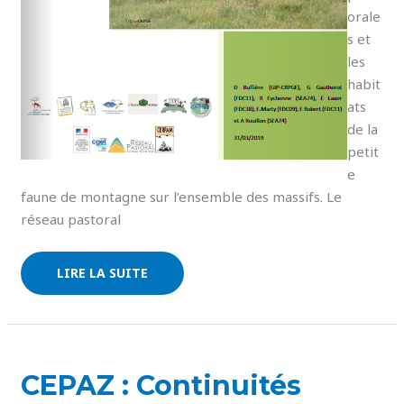
orale
s et
les
habit
ats
de la
petit
e
faune de montagne sur l’ensemble des massifs. Le
réseau pastoral
LIRE LA SUITE
CEPAZ
CEPAZ : Continuités
:
CONTINUITÉS