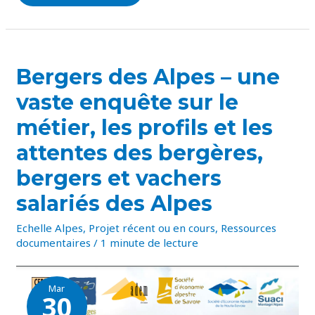
BERGERS
Bergers des Alpes – une
DES
ALPES
vaste enquête sur le
–
UNE
VASTE
métier, les profils et les
ENQUÊTE
SUR
attentes des bergères,
LE
MÉTIER,
LES
bergers et vachers
PROFILS
ET
LES
salariés des Alpes
ATTENTES
DES
BERGÈRES,
Echelle Alpes
,
Projet récent ou en cours
,
Ressources
BERGERS
documentaires
/
1 minute de lecture
ET
VACHERS
SALARIÉS
DES
ALPES
Mar
30