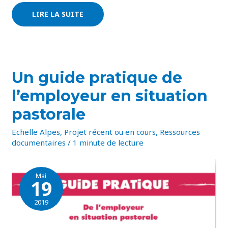
LIRE LA SUITE
UN
Un guide pratique de
GUIDE
PRATIQUE
l’employeur en situation
DE
L’EMPLOYEUR
EN
pastorale
SITUATION
PASTORALE
Echelle Alpes
,
Projet récent ou en cours
,
Ressources
documentaires
/
1 minute de lecture
Mai
19
2019