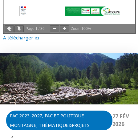
Page
1
/
36
Zoom
100%
A télécharger ici
PAC 2023-2027
,
PAC ET POLITIQUE
27 FÉV
2026
MONTAGNE
,
THÉMATIQUE&PROJETS