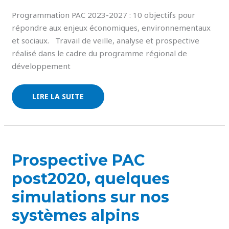
Programmation PAC 2023-2027 : 10 objectifs pour
répondre aux enjeux économiques, environnementaux
et sociaux. Travail de veille, analyse et prospective
réalisé dans le cadre du programme régional de
développement
LIRE LA SUITE
PROSPECTIVE
Prospective PAC
PAC
POST2020,
post2020, quelques
QUELQUES
SIMULATIONS
SUR
simulations sur nos
NOS
SYSTÈMES
systèmes alpins
ALPINS