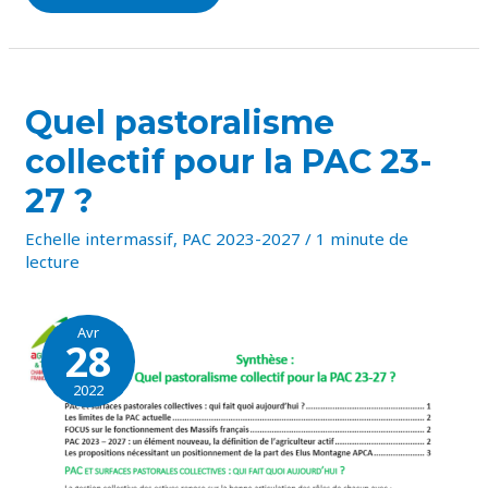
QUEL
Quel pastoralisme
PASTORALISME
COLLECTIF
collectif pour la PAC 23-
POUR
LA
PAC
27 ?
23-
27
?
Echelle intermassif
,
PAC 2023-2027
/
1 minute de
lecture
Avr
28
2022