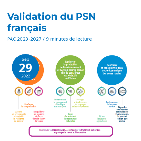
VALIDATION
Validation du PSN
DU
PSN
français
FRANÇAIS
PAC 2023-2027
/
9 minutes de lecture
Sep
29
2022