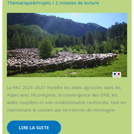
Thématique&Projets
/
2 minutes de lecture
2023
La PAC 2023-2027 modifie les aides agricoles dans les
Alpes avec l’écorégime, la convergence des DPB, les
aides couplées et une conditionnalité renforcée, tout en
maintenant le soutien aux territoires de montagne.
LIRE LA SUITE