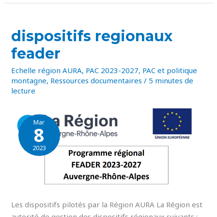
DISPOSITIFS
dispositifs regionaux
REGIONAUX
FEADER
feader
Echelle région AURA
,
PAC 2023-2027
,
PAC et politique
montagne
,
Ressources documentaires
/
5 minutes de
lecture
Mar
8
2023
Les dispositifs pilotés par la Région AURA La Région est
autorité de gestion des dispositifs régionaux suivants :