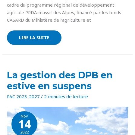
cadre du programme régional de développement
agricole PRDA massif des Alpes, financé par les fonds
CASARD du Ministère de l’agriculture et
LIRE LA SUITE
LA
La gestion des DPB en
GESTION
DES
estive en suspens
DPB
EN
ESTIVE
PAC 2023-2027
/
2 minutes de lecture
EN
SUSPENS
Nov
14
2022