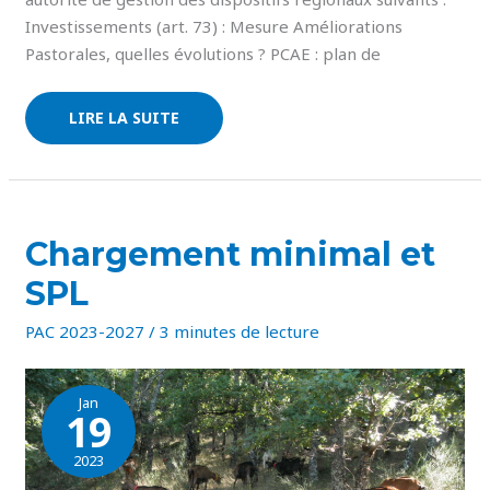
Investissements (art. 73) : Mesure Améliorations
Pastorales, quelles évolutions ? PCAE : plan de
LIRE LA SUITE
CHARGEMENT
Chargement minimal et
MINIMAL
ET
SPL
SPL
PAC 2023-2027
/
3 minutes de lecture
Jan
19
2023