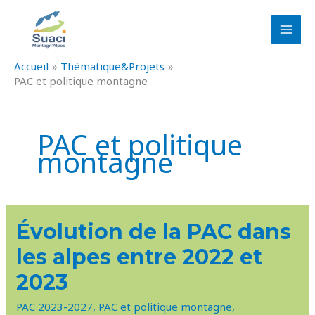
Aller
au
contenu
Accueil
Thématique&Projets
PAC et politique montagne
PAC et politique
montagne
ÉVOLUTION
Évolution de la PAC dans
DE
LA
les alpes entre 2022 et
PAC
DANS
LES
2023
ALPES
ENTRE
2022
PAC 2023-2027
,
PAC et politique montagne
,
ET