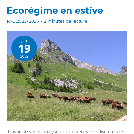
ECORÉGIME
Ecorégime en estive
EN
ESTIVE
PAC 2023-2027
/
2 minutes de lecture
Jan
19
2023
Travail de veille, analyse et prospective réalisé dans le