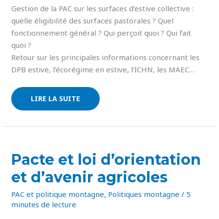
Gestion de la PAC sur les surfaces d’estive collective :
quelle éligibilité des surfaces pastorales ? Quel
fonctionnement général ? Qui perçoit quoi ? Qui fait
quoi ?
Retour sur les principales informations concernant les
DPB estive, l’écorégime en estive, l’ICHN, les MAEC…
LIRE LA SUITE
PACTE
Pacte et loi d’orientation
ET
LOI
et d’avenir agricoles
D’ORIENTATION
ET
D’AVENIR
PAC et politique montagne
,
Politiques montagne
/
5
AGRICOLES
minutes de lecture