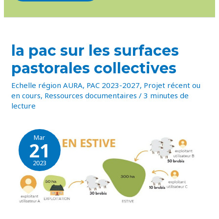
LA
la pac sur les surfaces
PAC
SUR
pastorales collectives
LES
SURFACES
PASTORALES
Echelle région AURA
,
PAC 2023-2027
,
Projet récent ou
COLLECTIVES
en cours
,
Ressources documentaires
/
3 minutes de
lecture
Mar
21
2023