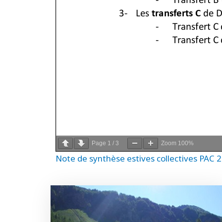
Page
1
/
3
Zoom
100%
Note de synthèse estives collectives PAC 