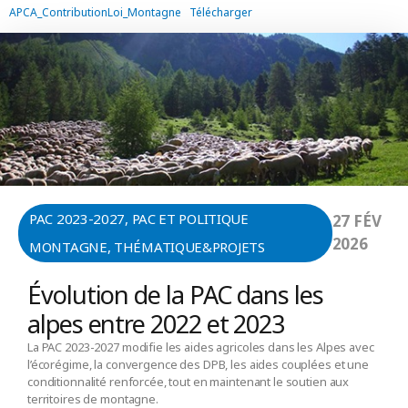
APCA_ContributionLoi_Montagne
Télécharger
PAC 2023-2027
,
PAC ET POLITIQUE
27 FÉV
2026
MONTAGNE
,
THÉMATIQUE&PROJETS
Évolution de la PAC dans les
alpes entre 2022 et 2023
La PAC 2023-2027 modifie les aides agricoles dans les Alpes avec
l’écorégime, la convergence des DPB, les aides couplées et une
conditionnalité renforcée, tout en maintenant le soutien aux
territoires de montagne.